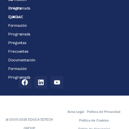
Programada
Crédito
Qué es
FUNDAE
Formación
Programada
Preguntas
Frecuentes
Documentación
Formación
Programada
Aviso Legal
Política de Privacidad
@ 2005-2026 EDUCA EDTECH
Política de Cookies
GROUP