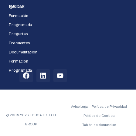
Qué es
FUNDAE
Formación
Programada
Preguntas
Frecuentes
Documentación
Formación
Programada
Aviso Legal
Política de Privacidad
@ 2005-2026 EDUCA EDTECH
Política de Cookies
GROUP
Tablón de denuncias