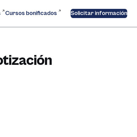
s
Cursos bonificados
Solicitar información
otización