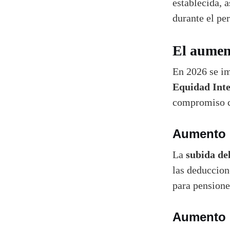
establecida, 
durante el pe
El aument
En 2026 se i
Equidad Int
compromiso co
Aumento 
subida de
La
las deduccion
para pensione
Aumento d