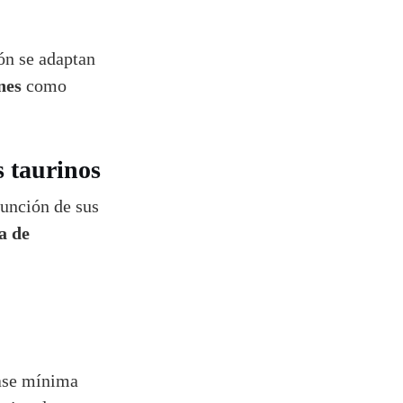
ión se adaptan
nes
como
s taurinos
función de sus
a de
ase mínima