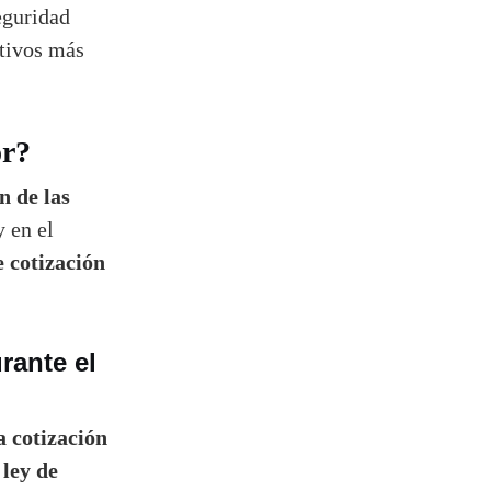
eguridad
ctivos más
or?
n de las
 en el
e cotización
rante el
 cotización
ley de
a