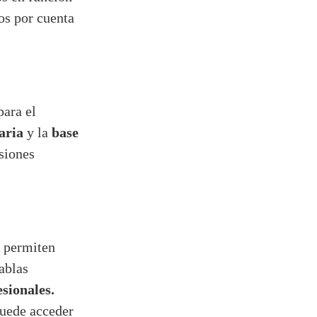
os por cuenta
para el
aria
base
y la
siones
permiten
ablas
sionales.
puede acceder