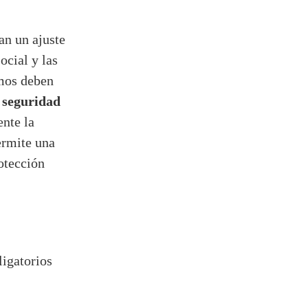
an un ajuste
ocial y las
omos deben
a seguridad
ente la
ermite una
otección
igatorios