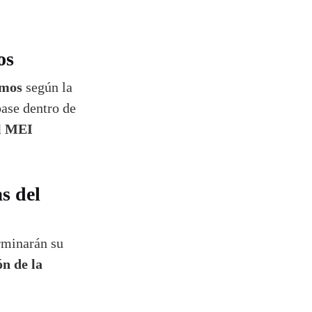
os
omos
según la
base dentro de
l MEI
s del
erminarán su
ón de la