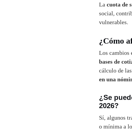
cuota de 
La
social, contr
vulnerables.
¿Cómo af
Los cambios e
bases de coti
cálculo de la
en una nómi
¿Se puede
2026?
Sí, algunos t
o mínima a lo