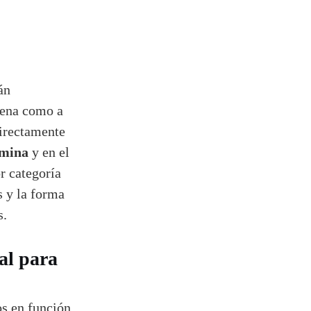
án
jena como a
directamente
ómina
y en el
r categoría
s y la forma
s.
al para
os en función