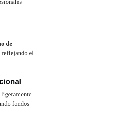
esionales
o de
reflejando el
cional
 ligeramente
ando fondos