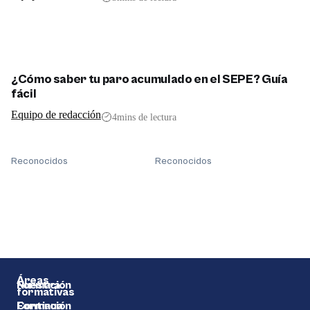
¿Cómo saber tu paro acumulado en el SEPE? Guía
fácil
Equipo de redacción
4
mins de lectura
Reconocidos
Reconocidos
Áreas
Formación
Nuestra
formativas
Continua
Formación