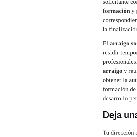
solicitante c
formación
y 
correspondien
la finalizaci
arraigo s
El
residir tempo
profesionales
arraigo
y reu
obtener la au
formación de 
desarrollo per
Deja un
Tu dirección 