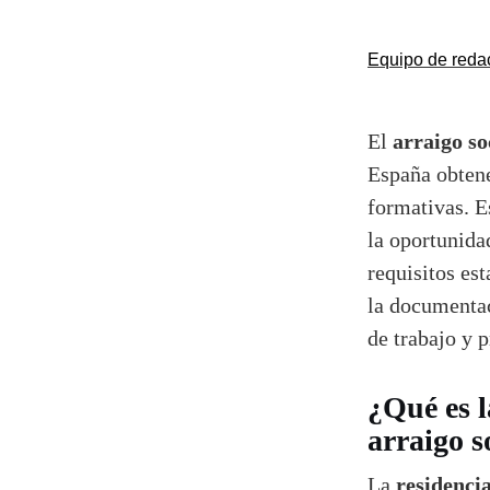
Equipo de reda
arraigo s
El
España obten
formativas. E
la oportunida
requisitos est
la documentac
de trabajo y 
¿Qué es l
arraigo s
residenci
La