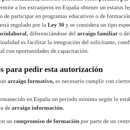
rmite a los extranjeros en España obtener un estatus l
vo de participar en programas educativos o de formación
Ley 30
está regulado por la
y se considera un tipo espe
ociolaboral,
arraigo familiar
diferenciándose del
o de
inalidad es facilitar la integración del solicitante, co
gal con oportunidades de capacitación.
s para pedir esta autorización
arraigo formativo,
r un
es necesario cumplir con ciertos
rmanecido en España un período mínimo según lo estab
arraigo información.
va de
compromiso de formación
on un
por parte de un centr