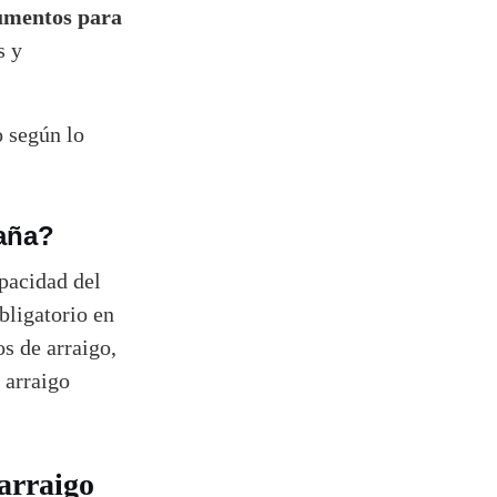
umentos para
s y
 según lo
paña?
pacidad del
bligatorio en
s de arraigo,
 arraigo
 arraigo