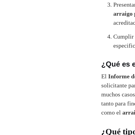
Presenta
arraigo
acredita
Cumplir 
especific
¿Qué es e
Informe de
El
solicitante pa
muchos casos 
tanto para fi
arra
como el
¿Qué tipo