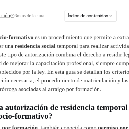
3
mins de lectura
Índice de contenidos
cción
ocio-formativo
es un procedimiento que permite a extra
residencia social
er una
temporal para realizar activid
ste tipo de autorización combina el derecho a residir l
d de mejorar la capacitación profesional, siempre cump
ablecidos por la ley. En esta guía se detallan los criteri
ión necesaria, el procedimiento de matriculación y las
prórroga asociadas al arraigo por formación.
a autorización de residencia temporal
ocio-formativo?
a por formación,
permiso por
también conocida como