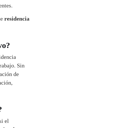
entes.
residencia
de
vo?
idencia
rabajo. Sin
ación de
ación,
?
i el