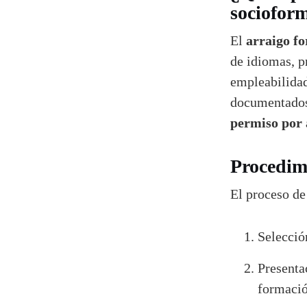
sociofor
arraigo f
El
de idiomas, p
empleabilidad
documentados
permiso por 
Procedim
El proceso de
Selecció
Presenta
formació