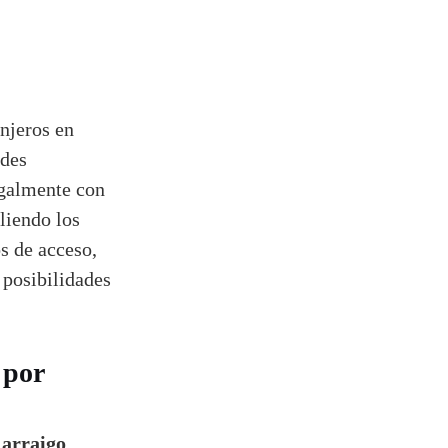
njeros en
ades
egalmente con
liendo los
os de acceso,
 posibilidades
 por
 arraigo