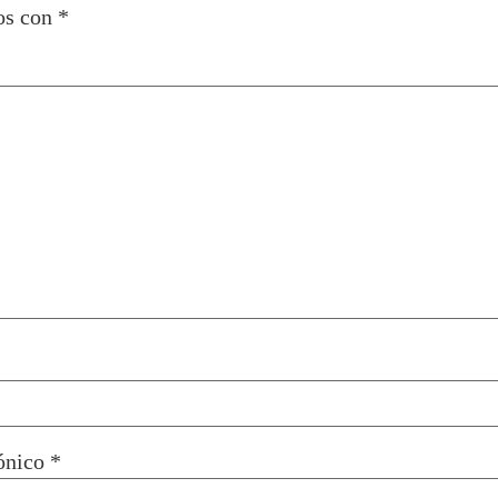
os con
*
rónico
*