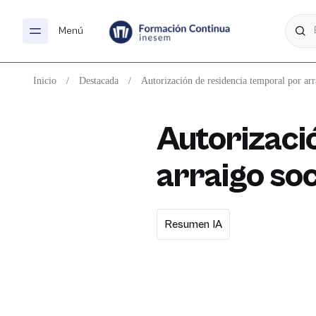
Menú
Inicio
/
Destacada
/
Autorización de residencia temporal por ar
Autorizaci
arraigo so
Resumen IA