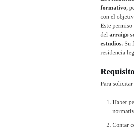
formativo,
pe
con el objeti
Este permiso 
arraigo s
del
estudios.
Su f
residencia le
Requisito
Para solicita
Haber pe
normati
Contar c