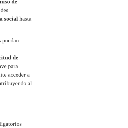
iso de
ades
a social
hasta
s puedan
citud de
ave para
ite acceder a
ntribuyendo al
igatorios