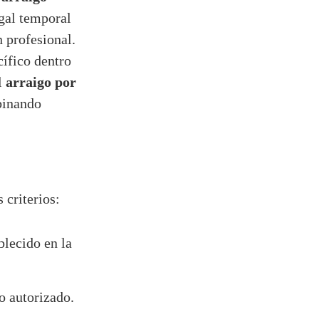
egal temporal
 profesional.
cífico dentro
arraigo por
l
mbinando
 criterios:
lecido en la
o autorizado.