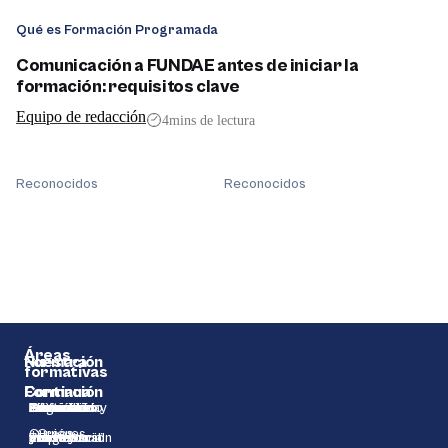
Qué es Formación Programada
Comunicación a FUNDAE antes de iniciar la
formación: requisitos clave
Equipo de redacción
4
mins de lectura
Reconocidos
Reconocidos
Áreas
Formación
Nuestra
formativas
Continua
Formación
Gestión
Formación
Edificación y
Informática
Gestión
Idiomas
Biosanitario
Servicios
Educación
Actividad
Seguridad
Derecho
¿Quiénes
Cursos
Empresarial
Profesional
construcción
y Diseño
Integrada
a la
y
Física y
y
y